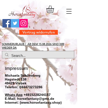
Vertrag widerrufen
​SOMMERURLAUB ! AB DEM
15.08.2026
SIND WIR
WIEDER DA
Impressum
Michaela Schöneberg
Hagstedt 138
49429 Visbek
Telefon: 044473273286
Whats App
+4915228244157
E-Mail: horsefantasy@gmx.de
Internet: (www.horsefantasy.shop)