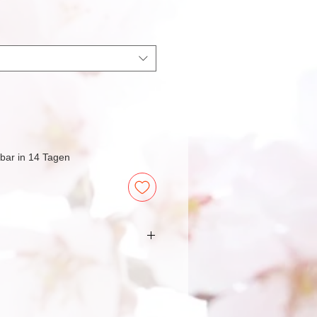
erbar in 14 Tagen
uckte können in der
°C ) oder natürlich von Hand
 sollten nach möglichkeit entfernt