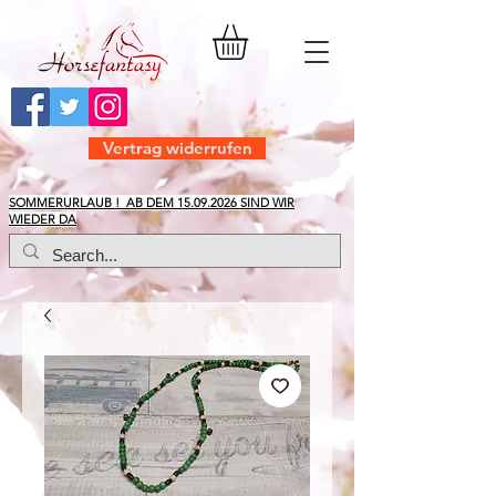
Vertrag widerrufen
​SOMMERURLAUB ! AB DEM
15.09.2026
SIND WIR
WIEDER DA