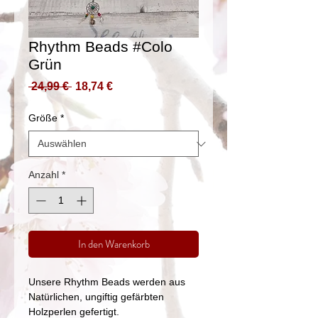
Rhythm Beads #Colo
Grün
Standardpreis
Sale-
 24,99 € 
18,74 €
Preis
Größe
*
Anzahl
*
In den Warenkorb
Unsere Rhythm Beads werden aus
Natürlichen, ungiftig gefärbten
Holzperlen gefertigt.