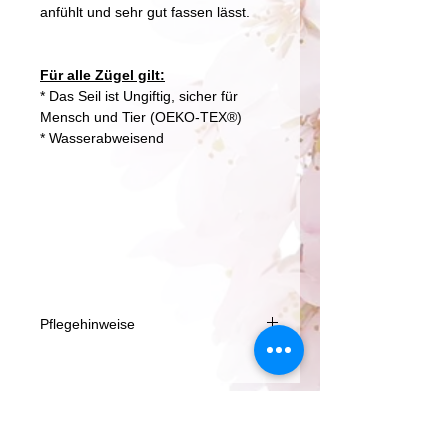
anfühlt und sehr gut fassen lässt.
Für alle Zügel gilt:
* Das Seil ist Ungiftig, sicher für
Mensch und Tier (OEKO-TEX®)
* Wasserabweisend
Pflegehinweise
Alle unsere Seilproduckte können in
der Waschmaschiene (30 °C ) oder
Mehr entdecken.....
natürlich von Hand gewaschen
werden.
Leder und Metallteile sollten nach