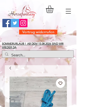
Vertrag widerrufen
​SOMMERURLAUB ! AB DEM
15.08.2026
SIND WIR
WIEDER DA