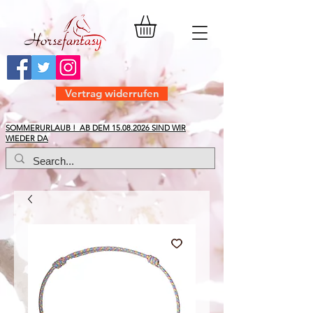
Vertrag widerrufen
​SOMMERURLAUB ! AB DEM
15.08.2026
SIND WIR
WIEDER DA