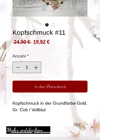
Kopfschmuck #11
Standardpreis
Sale-
 24,90 € 
19,92 €
Preis
Anzahl
*
In den Warenkorb
Kopfschmuck in der Grundfarbe Gold.
Gr. Cob / Vollblut
Mehr entdecken.....