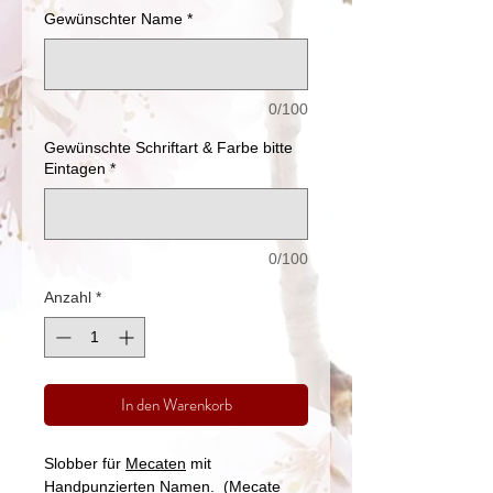
Gewünschter Name
*
0/100
Gewünschte Schriftart & Farbe bitte
Eintagen
*
0/100
Anzahl
*
In den Warenkorb
Slobber für
Mecaten
mit
Handpunzierten Namen. (Mecate