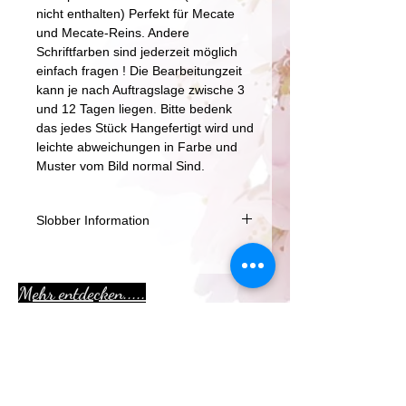
nicht enthalten) Perfekt für Mecate
und Mecate-Reins. Andere
Schriftfarben sind jederzeit möglich
einfach fragen ! Die Bearbeitungzeit
kann je nach Auftragslage zwische 3
und 12 Tagen liegen. Bitte bedenk
das jedes Stück Hangefertigt wird und
leichte abweichungen in Farbe und
Muster vom Bild normal Sind.
Slobber Information
Unsere Leder Slobber Riemen
werden aus hochwertigem rein
Mehr entdecken.....
Pflanzlich gegerbten Rindsleder
gefertig. Vom Blankleder bis zum
fertigen Produckt wird alles in unserer
kleinen Manufaktur in vielen schritten
Aktion
liebevoll von Hand gefertigt.