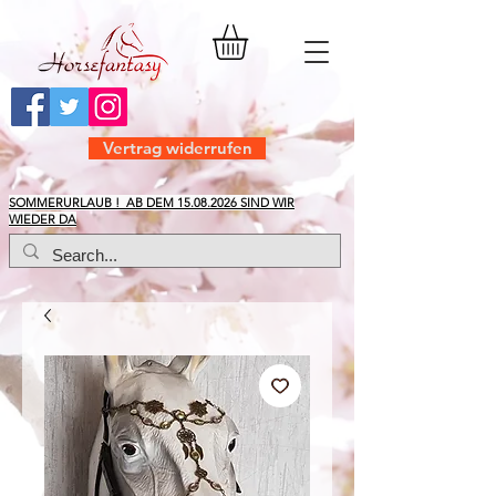
Vertrag widerrufen
​SOMMERURLAUB ! AB DEM
15.08.2026
SIND WIR
WIEDER DA