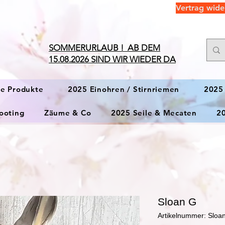
Vertrag wide
​SOMMERURLAUB ! AB DEM
15.08.2026 SIND WIR WIEDER DA
ge Produkte
2025 Einohren / Stirnriemen
2025
ooting
Zäume & Co
2025 Seile & Mecaten
2
Sloan G
Artikelnummer: Sloa