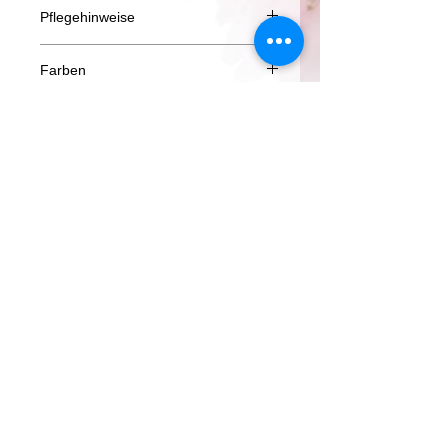
Pflegehinweise
Alle unsere Seilproduckte können in
Farben
der Waschmaschiene (30 °C ) oder
natürlich von Hand gewaschen
Bitte beachtet das es
werden.
Chargenabhängig von Seiten des
Leder und Metallteile sollten nach
Mehr entdecken.....
Herstellers
möglichkeit entfernt werden. Geht
bei Mischfarben - insbesonder:
das nicht können sie zum schutz der
Summer, Girly & Girlyblue zu
Maschiene eine Socke über die
Farbabweichungen in der
Aktion
Snaps / Karabiner ziehen und mit
Zusammensetzung kommen kann die
einem Gummi befestigen.
das erscheinungsbild leicht ändern.
Lederteile sollten nach dem Trocknen
Die Bilder der Farbtafel geben eine
gefettet werden.
übersicht der Farben, werden aber
Nicht in den Wäschetrockner!
NICHT mit jeder neuen Lieferung
erneuert.