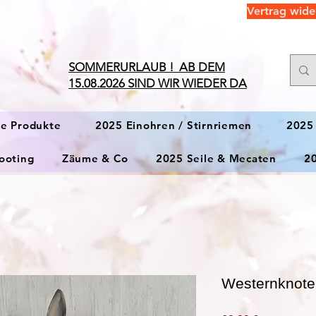
Vertrag wide
​SOMMERURLAUB ! AB DEM
15.08.2026 SIND WIR WIEDER DA
ge Produkte
2025 Einohren / Stirnriemen
2025
ooting
Zäume & Co
2025 Seile & Mecaten
2
Westernknoten