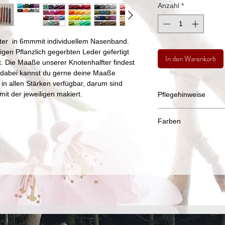
Anzahl
*
ter in 6mmmit individuellem Nasenband.
en Pflanzlich gegerbten Leder gefertigt
In den Warenkorb
. Die Maaße unserer Knotenhalfter findest
s dabei kannst du gerne deine Maaße
 in allen Stärken verfügbar, darum sind
mit der jeweiligen makiert.
Pflegehinweise
Westernknotenhalfter
Farben
Leder nach möglichke
Für alle Seilwaren gi
Bitte beachtet das 
* Das Seil ist Ungifti
Herstellers
(OEKO-TEX®)
bei Mischfarben - in
* Wasserabweisend
Girlyblue zu Farbabw
Zusammensetzung k
erscheinungsbild leic
Die Bilder der Farbta
Farben, werden aber
erneuert.