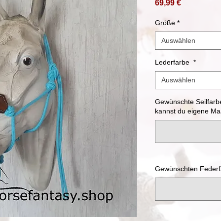
Preis
69,99 €
Größe
*
Auswählen
Lederfarbe
*
Auswählen
Gewünschte Seilfarbe
kannst du eigene Maa
Gewünschten Federfa