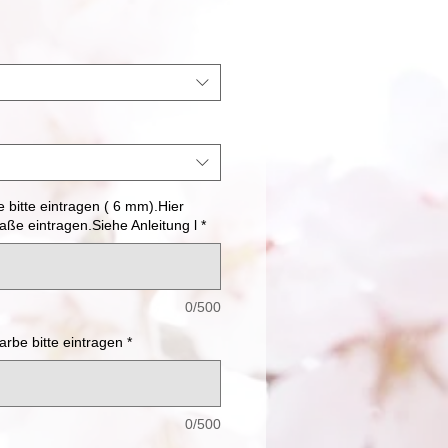
 bitte eintragen ( 6 mm).Hier
ße eintragen.Siehe Anleitung l
*
0/500
rbe bitte eintragen
*
0/500