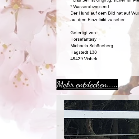
* Das Seil ist Ungiftig, sicher fü
* Wasserabweisend
Der Hund auf dem Bild hat auf Wun
auf dem Einzelbild zu sehen.
Gefertigt von
Horsefantasy
Michaela Schöneberg
Hagstedt 138
49429 Visbek
Mehr entdecken.....