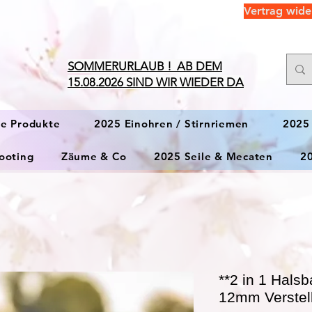
Vertrag wide
​SOMMERURLAUB ! AB DEM
15.08.2026 SIND WIR WIEDER DA
ge Produkte
2025 Einohren / Stirnriemen
2025
ooting
Zäume & Co
2025 Seile & Mecaten
2
**2 in 1 Hals
12mm Verstell