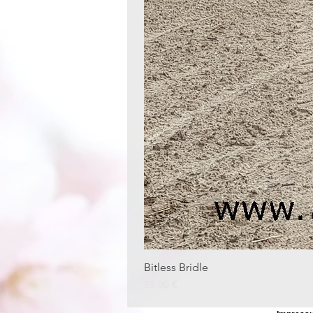
Bitless Bridle
Preis
59,00 €