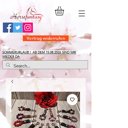
Vertrag widerrufen
​SOMMERURLAUB ! AB DEM
15.08.2026
SIND WIR
WIEDER DA